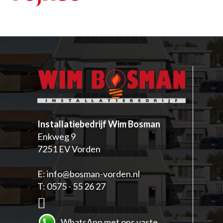
Installatiebedrijf Wim Bosman
Enkweg 9
7251 EV Vorden
E:
info@bosman-vorden.nl
T:
0575 - 55 26 27
W
hatsApp met ons vaste