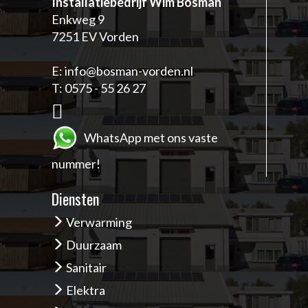
Installatiebedrijf Wim Bosman
Enkweg 9
7251 EV Vorden
E:
info@bosman-vorden.nl
T:
0575 - 55 26 27
W
hatsApp met ons vaste
nummer!
Diensten
Verwarming
Duurzaam
Sanitair
Elektra