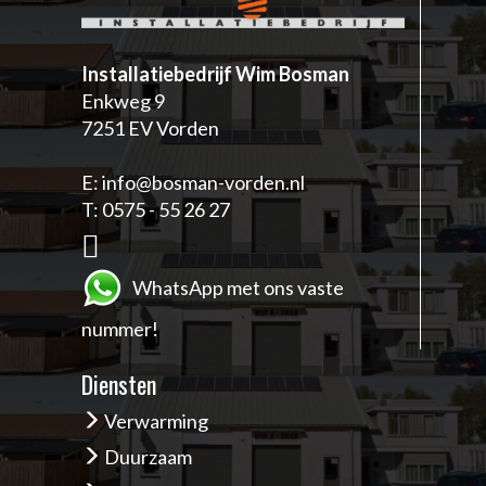
Installatiebedrijf Wim Bosman
Enkweg 9
7251 EV Vorden
E:
info@bosman-vorden.nl
T:
0575 - 55 26 27
W
hatsApp met ons vaste
nummer!
Diensten
Verwarming
Duurzaam