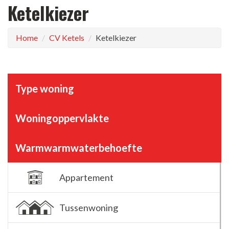
Ketelkiezer
Home
CV Ketels
Ketelkiezer
Type woning
Woningoppervlakte
Warmwarmwaterbehoefte
Appartement
Tussenwoning